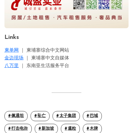
Links
柬单网
｜ 柬埔寨综合中文网站
金边现场
｜ 柬埔寨中文自媒体
八万里
｜ 东南亚生活服务平台
佩通坦
坠亡
太子集团
巴域
打击电诈
新加坡
暹粒
木牌