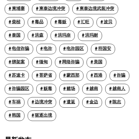
柬埔寨
柬泰边境冲突
柬泰边境武装冲突
柴桢
毒品
毒贩
汇旺
波贝
泰国
洪森
洪玛奈
洪玛耐
电信诈骗
电诈
电诈园区
符国安
绑架案
缅甸
网络诈骗
美国
苏速卡
菩萨省
蒙西那
西港
诈骗
诈骗园区
贩毒
赌场
越南
越南人
车祸
边境冲突
遣返
金边
陈志
韩国
驱逐出境