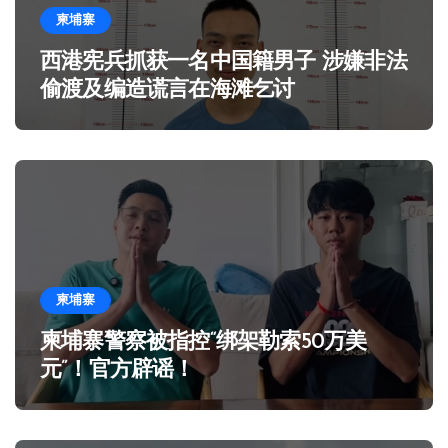
柬埔寨
西港宪兵抓获一名中国籍男子 涉嫌非法
偷渡及编造谎言在海滩乞讨
柬埔寨
柬埔寨警察被指控“绑架勒索50万美
元”！官方辟谣！