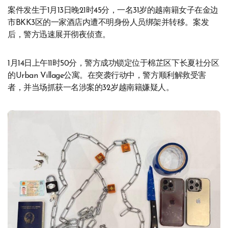
案件发生于1月13日晚21时45分，一名31岁的越南籍女子在金边
市BKK3区的一家酒店内遭不明身份人员绑架并转移。案发
后，警方迅速展开彻夜侦查。
1月14日上午11时50分，警方成功锁定位于棉芷区下长夏社分区
的Urban Village公寓。在突袭行动中，警方顺利解救受害
者，并当场抓获一名涉案的32岁越南籍嫌疑人。