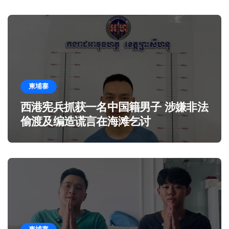
柬埔寨
西港宪兵抓获一名中国籍男子 涉嫌非法
偷渡及编造谎言在海滩乞讨