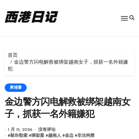
跳
转
到
内
容
首页
金边警方闪电解救被绑架越南女子，抓获一名外籍嫌
犯
柬埔寨
金边警方闪电解救被绑架越南女
子，抓获一名外籍嫌犯
1 月 15, 2026
没有评论
#
敲诈勒索
#
绑架案
#
越南人
#
金边
#
非法拘禁