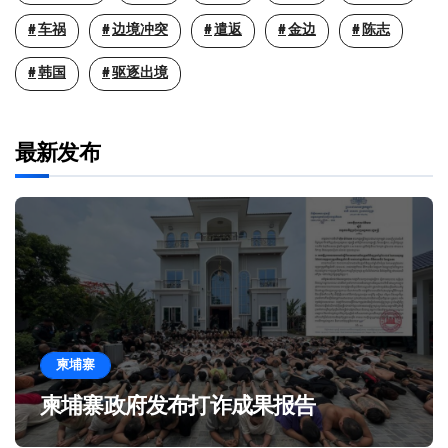
车祸
边境冲突
遣返
金边
陈志
韩国
驱逐出境
最新发布
柬埔寨
柬埔寨政府发布打诈成果报告