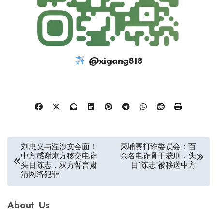
@xigang818
文
刘忠义与涅沙文会面！
柬埔寨打诈委员会：百
中方感谢柬方移交电诈
余名电诈骨干获刑，头
章
头目陈志，双方誓言肃
目“陈志”被移送中方
清网络犯罪
导
航
About Us