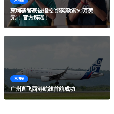
柬埔寨
柬埔寨警察被指控“绑架勒索50万美
元”！官方辟谣！
柬埔寨
广州直飞西港航线首航成功