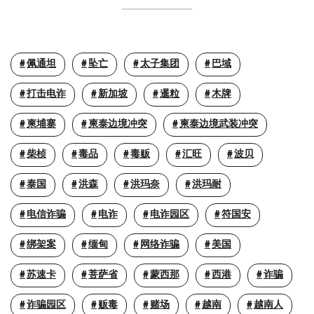
佩通坦
坠亡
太子集团
巴域
打击电诈
新加坡
暹粒
木牌
柬埔寨
柬泰边境冲突
柬泰边境武装冲突
柴桢
毒品
毒贩
汇旺
波贝
泰国
洪森
洪玛奈
洪玛耐
电信诈骗
电诈
电诈园区
符国安
绑架案
缅甸
网络诈骗
美国
苏速卡
菩萨省
蒙西那
西港
诈骗
诈骗园区
贩毒
赌场
越南
越南人