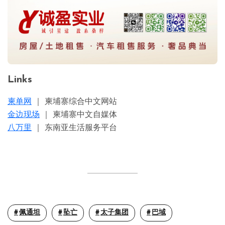
Links
柬单网
｜ 柬埔寨综合中文网站
金边现场
｜ 柬埔寨中文自媒体
八万里
｜ 东南亚生活服务平台
佩通坦
坠亡
太子集团
巴域