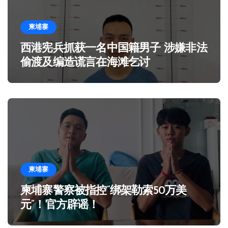
柬埔寨
西港宪兵抓获一名中国籍男子 涉嫌非法
偷渡及编造谎言在海滩乞讨
柬埔寨
柬埔寨警察被指控“绑架勒索50万美
元”！官方辟谣！