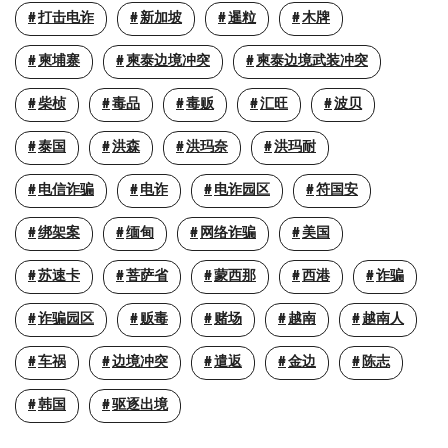
打击电诈
新加坡
暹粒
木牌
柬埔寨
柬泰边境冲突
柬泰边境武装冲突
柴桢
毒品
毒贩
汇旺
波贝
泰国
洪森
洪玛奈
洪玛耐
电信诈骗
电诈
电诈园区
符国安
绑架案
缅甸
网络诈骗
美国
苏速卡
菩萨省
蒙西那
西港
诈骗
诈骗园区
贩毒
赌场
越南
越南人
车祸
边境冲突
遣返
金边
陈志
韩国
驱逐出境